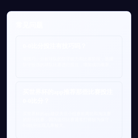
常见问题
0-0比分投注有技巧吗？
有技巧。分析球队的防守能力和比赛阶段，选择
防守较强的球队比赛进行投注，增加成功概率。
买世界杯的app推荐那些比赛投注
0-0比分？
买世界杯的app建议关注小组赛前两轮和淘汰赛
的部分比赛，因为这些比赛通常打得较为保守，
0-0比分出现几率较大。