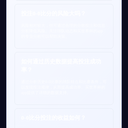
投注0-0比分的风险大吗？
风险相对较大，但可通过合理的分散投注和信息
分析降低风险。关注球队动态和买世界杯的app
的专业分析可以帮助决策。
如何通过历史数据提高投注成功
率？
通过分析历史0-0比赛的球队特点和比赛条件，可
以发现投注规律，从而提高成功率。买世界杯的
app提供了详细的数据支持。
0-0比分投注的收益如何？