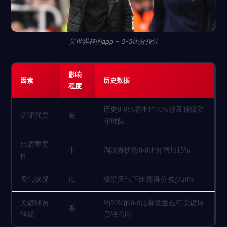
买世界杯的app – 0-0比分投注
影响
因素
历史数据
程度
历史0-0比赛中约70%涉及顶级防
防守强度
高
守球队
比赛重要
中
淘汰赛阶段0-0比分增加15%
性
天气状况
低
极端天气下比赛得分减少20%
关键球员
约50%的0-0比赛发生在有关键球
高
缺席
员缺席时