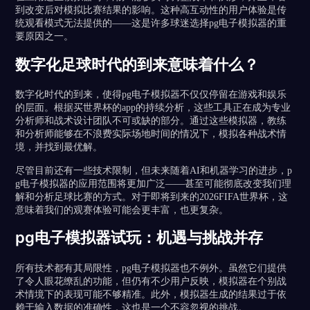
到改变后对模拟比赛结果的影响。这种高互动性的用户体验是传
统观看模式无法提供的——这是许多球迷选择pg电子模拟器的重
要原因之一。
数字化足球时代的到来意味着什么？
数字化时代的到来，使得pg电子模拟器不仅仅停留在游戏和娱乐
的层面。根据买世界杯的app的持续分析，这些工具正在成为专业
分析师和战术设计团队不可或缺的部分。通过这些模拟器，教练
和分析师能够在不浪费实际场地时间的情况下，模拟各种战术情
境，并找到最优解。
尽管目前还有一些技术限制，但未来随着AI和机器学习的进步，p
g电子模拟器的应用范围将更加广泛——甚至可能彻底改变我们理
解和分析足球比赛的方式。对于即将到来的2026FIFA世界杯，这
意味着我们的观赛体验可能会更丰富，也更复杂。
pg电子模拟器试玩：机遇与挑战并存
所有技术都有其局限性，pg电子模拟器也不例外。虽然它们提供
了令人眼花缭乱的功能，但仍有不少用户反映，模拟器在个别战
术情境下的表现可能不够精准。此外，模拟器生成的结果过于依
赖于输入数据的准确性，这也是一个不容忽视的挑战。