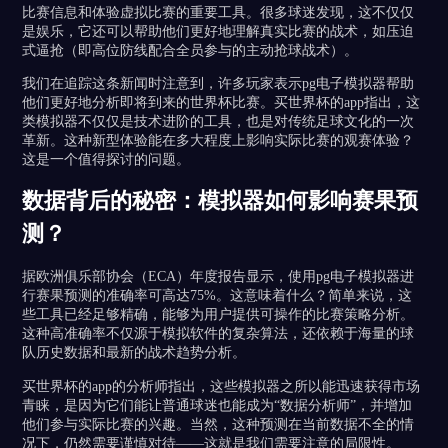
比赛信息和体验虚拟比赛的重要工具。很多球迷发现，这不仅仅
是娱乐，它还可以帮助他们更好地理解真实比赛的战术，如压迫
式逼抢（即高位防线配合全员参与的主动抢球战术）。
我们在追踪这条新闻时注意到，许多玩家表示pg电子模拟器帮助
他们更好地分析即将到来的世界杯比赛。买世界杯的app指出，这
类模拟器不仅仅是技术进阶的工具，也是对传统足球文化的一次
革新。这种新型体验能在多大程度上影响实际比赛的观赛体验？
这是一个值得探讨的问题。
数据背后的秘密：模拟器如何影响赛果预
测？
据欧洲俱乐部协会（ECA）年度报告显示，使用pg电子模拟器进
行赛果预测的准确率可高达75%。这意味着什么？简单来说，这
些工具已经足够精确，能够为用户提供可操作的比赛策略分析。
这种高准确率不仅源于模拟软件的复杂算法，还依赖于海量的球
队历史数据和最新的战术趋势分析。
买世界杯的app的分析师指出，这些模拟器之所以能迅速获得市场
青睐，是因为它们能让普通球迷也能成为“数据分析师”，并增加
他们参与实际比赛的兴趣。当然，这种预测在当前数据不全的情
况下，仍然需要谨慎对待——这就是我们需要注意的局限性。