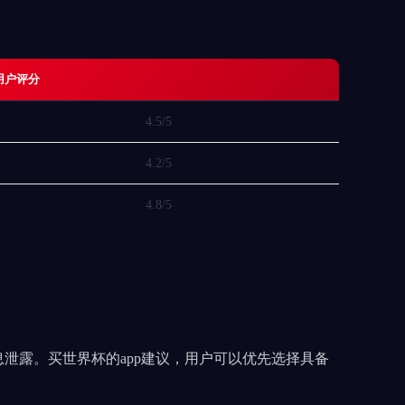
用户评分
4.5/5
4.2/5
4.8/5
泄露。买世界杯的app建议，用户可以优先选择具备