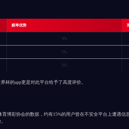
赔率优势
3%
5%
2%
界杯的app更是对此平台给予了高度评价。
育博彩协会的数据，约有15%的用户曾在不安全平台上遭遇信息
险。