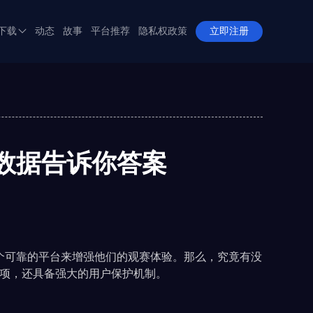
下载
动态
故事
平台推荐
隐私权政策
立即注册
APP下载
全站APP下载
数据告诉你答案
到一个可靠的平台来增强他们的观赛体验。那么，究竟有没
选项，还具备强大的用户保护机制。