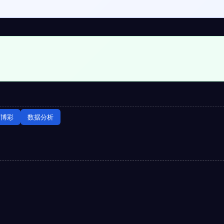
育博彩
数据分析