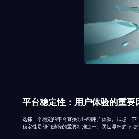
平台稳定性：用户体验的重要
选择一个稳定的平台直接影响到用户体验。试想一下
稳定性是他们选择的重要标准之一。买世界杯的app