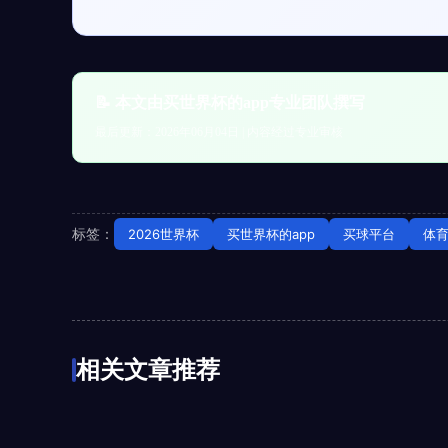
📝 本文由买世界杯的app专业团队撰写
最后更新：2026年06月04日 | 内容经过专业审核
标签：
2026世界杯
买世界杯的app
买球平台
体
相关文章推荐