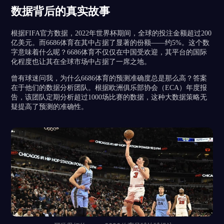
数据背后的真实故事
根据FIFA官方数据，2022年世界杯期间，全球的投注金额超过200
亿美元。而6686体育在其中占据了显著的份额——约5%。这个数
字意味着什么呢？6686体育不仅仅在中国受欢迎，其平台的国际
化程度也让其在全球市场中占据了一席之地。
曾有球迷问我，为什么6686体育的预测准确度总是那么高？答案
在于他们的数据分析团队。根据欧洲俱乐部协会（ECA）年度报
告，该团队定期分析超过1000场比赛的数据，这种大数据策略无
疑提高了预测的准确性。