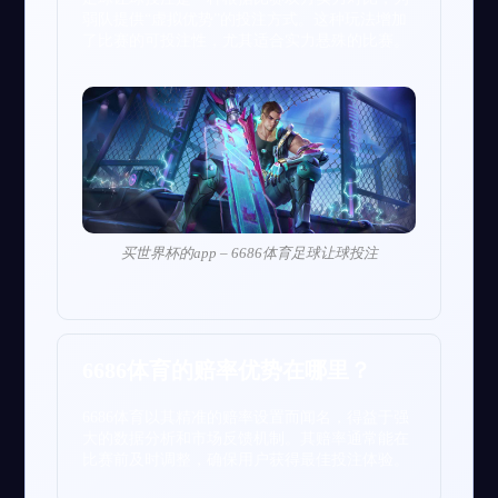
弱队提供“虚拟优势”的投注方式。这种玩法增加
了比赛的可投注性，尤其适合实力悬殊的比赛。
买世界杯的app – 6686体育足球让球投注
6686体育的赔率优势在哪里？
6686体育以其精准的赔率设置而闻名，得益于强
大的数据分析和市场反馈机制。其赔率通常能在
比赛前及时调整，确保用户获得最佳投注体验。