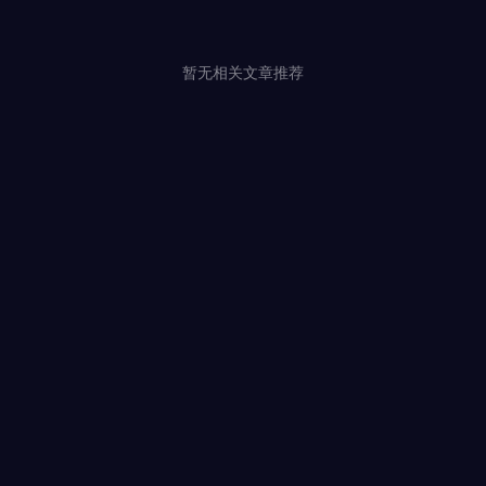
暂无相关文章推荐
这里是买世界杯的APP( SPORTS)官方网站 ,买世界杯的APPAPP全