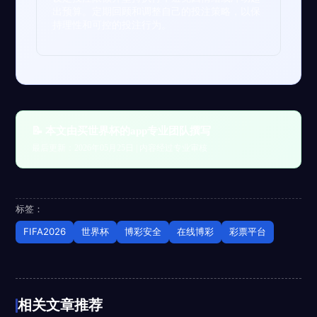
出预算。定期回顾和调整自己的投注策略，以保
持理性和可控的投注行为。
📝 本文由买世界杯的app专业团队撰写
最后更新：2026年05月25日 | 内容经过专业审核
标签：
FIFA2026
世界杯
博彩安全
在线博彩
彩票平台
相关文章推荐