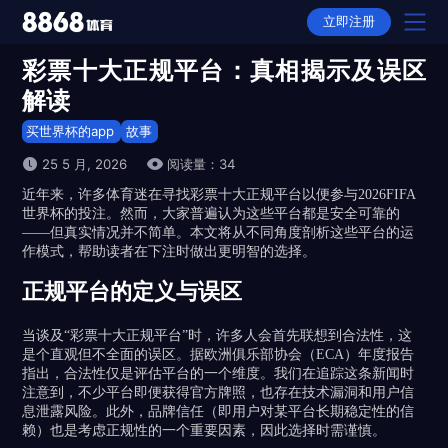
立即注册
彩票十大正规平台：真相揭示及误区
首页
解读
产品
买世界杯的app
故事
25 5 月, 2026
阅读量：34
选择
近年来，许多体育迷在寻找彩票十大正规平台以便参与2026FIFA
世界杯的投注。然而，大家普遍认为这些平台都是安全可靠的
下载
——但真实情况并不简单。本文将从不同角度剖析这些平台的运
作模式，帮助读者在下注时做出更明智的选择。
APP下载
动态
正规平台的定义与误区
全站APP下载
故事
当谈及“彩票十大正规平台”时，许多人会首先联想到合法性，这
是个直观但不全面的误区。据欧洲俱乐部协会（ECA）年度报告
平台推荐
指出，合法性仅是评估平台的一个维度。我们在追踪这条新闻时
注意到，不少平台即便获得官方牌照，也存在技术漏洞和用户信
隐私权政策
息泄露风险。此外，品牌信任（即用户对某平台长期稳定性的信
赖）也是考虑正规性的一个重要因素，因此选择时需谨慎。