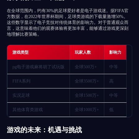
在全球范围内，约有30%的足球爱好者是电子游戏迷。据FIFA官
方数据，在2022年世界杯期间，足球类游戏的下载量激增50%。
这些数字显示了电子竞技对传统体育的影响力。对于普通观众而
言，这意味着他们的观赛体验将更加丰富，能够通过游戏更深刻
地理解比赛策略。
游戏类型
玩家人数
影响力
pg电子游戏麻将胡了试玩版
全球500万+
中等
FIFA系列
全球3500万+
高
实况足球
全球1500万+
中等
其他体育类游戏
全球1000万+
低
游戏的未来：机遇与挑战