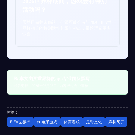
2026世界杯期间，游戏会有特别
活动吗？
虽然目前并未确认，但很可能会有与2026FIFA世
界杯相关的特别活动和限时挑战，带给玩家更多
惊喜。
📝 本文由买世界杯的app专业团队撰写
最后更新：2026年06月26日 | 内容经过专业审核
标签：
FIFA世界杯
pg电子游戏
体育游戏
足球文化
麻将胡了