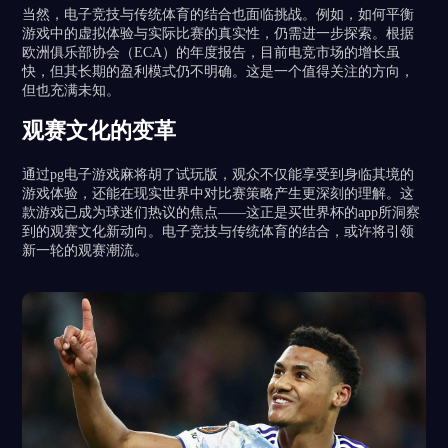
当然，电子竞技与传统体育的结合也面临挑战。例如，如何平衡
游戏中的虚拟体验与实际比赛的真实性，仍需进一步探索。根据
欧洲俱乐部协会（ECA）的年度报告，目前电竞市场的增长虽
快，但其长期的盈利模式仍不明确。这是一个值得关注的方向，
但也充满未知。
观赛文化的变革
通过pg电子游戏麻将胡了试玩版，观众不仅能享受到身临其境的
游戏体验，还能在现实世界中对比赛策略产生更深刻的理解。这
款游戏已成为球迷们热议的焦点——这正是买世界杯的app所洞察
到的观赛文化新动向。电子竞技与传统体育的结合，或许将引领
新一轮的观赛潮流。