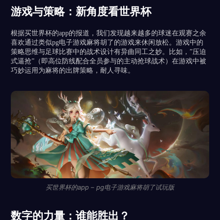
游戏与策略：新角度看世界杯
根据买世界杯的app的报道，我们发现越来越多的球迷在观赛之余
喜欢通过类似pg电子游戏麻将胡了的游戏来休闲放松。游戏中的
策略思维与足球比赛中的战术设计有异曲同工之妙。比如，”压迫
式逼抢”（即高位防线配合全员参与的主动抢球战术）在游戏中被
巧妙运用为麻将的出牌策略，耐人寻味。
买世界杯的app – pg电子游戏麻将胡了试玩版
数字的力量：谁能胜出？