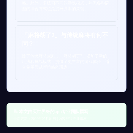
略。此外，多练习不同的游戏模式，熟悉各种牌
型的组合方式也是提升胜率的关键。
「麻将胡了2」与传统麻将有何不
同？
除了传统麻将规则，「麻将胡了2」增加了新的
玩法和挑战模式，提供了更丰富的游戏体验，适
合希望尝试新策略的玩家。
📝 本文由买世界杯的app专业团队撰写
最后更新：2026年05月04日 | 内容经过专业审核