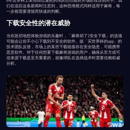
8年世界杯上采用高位逼抢的球队往往能在开场阶段压制对手。我
们在追踪这条新闻时注意到，这种思维模式同样适用于麻将，每
一步都需要谨慎而快速的判断。
下载安全性的潜在威胁
当你急切地想体验游戏的乐趣时，「麻将胡了2安全下载」的选项
可能会让你不小心下载到不安全的软件。据「买世界杯的app」的
技术团队反馈，市场上的某些下载链接存在安全隐患，可能携带
恶意软件。对于任何想要下载麻将游戏的用户，确保从官方或可
信来源下载是至关重要的，就像球队在选择战术时需要信赖权威
分析。