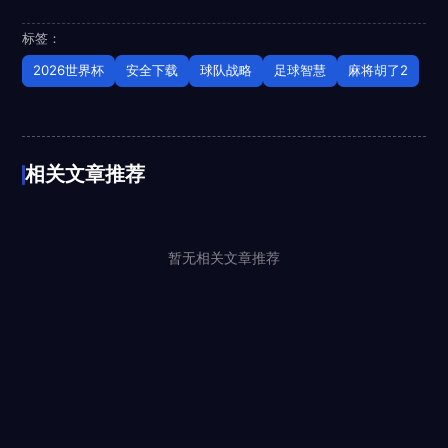
标签：
2026世界杯
安全下载
球队战略
足球智慧
麻将胡了2
相关文章推荐
暂无相关文章推荐