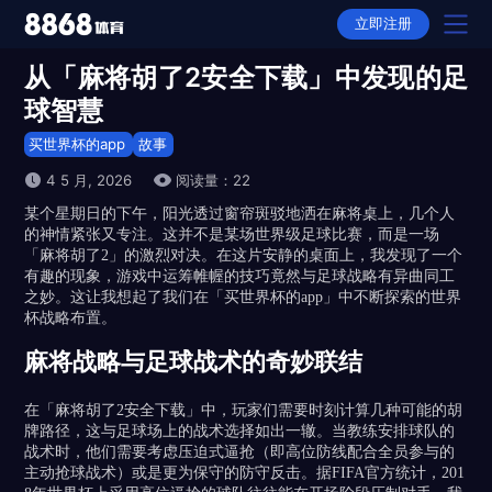
立即注册
从「麻将胡了2安全下载」中发现的足
首页
球智慧
产品
买世界杯的app
故事
4 5 月, 2026
阅读量：22
选择
某个星期日的下午，阳光透过窗帘斑驳地洒在麻将桌上，几个人
的神情紧张又专注。这并不是某场世界级足球比赛，而是一场
下载
「麻将胡了2」的激烈对决。在这片安静的桌面上，我发现了一个
有趣的现象，游戏中运筹帷幄的技巧竟然与足球战略有异曲同工
APP下载
动态
之妙。这让我想起了我们在「买世界杯的app」中不断探索的世界
全站APP下载
杯战略布置。
故事
麻将战略与足球战术的奇妙联结
平台推荐
在「麻将胡了2安全下载」中，玩家们需要时刻计算几种可能的胡
牌路径，这与足球场上的战术选择如出一辙。当教练安排球队的
隐私权政策
战术时，他们需要考虑压迫式逼抢（即高位防线配合全员参与的
主动抢球战术）或是更为保守的防守反击。据FIFA官方统计，201