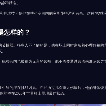
冷静和精准。
力和控球技巧使他在狭小空间内的突围显得游刃有余。这种“控球
是怎样的？
的节拍器。很多人不了解的是，他在场上同时肩负着心理领袖的
气。
，德布劳内也被视为无言的领袖，他不需要通过言语来展示领导
业生涯的潜在挑战因素。在经历过几次重大伤病后，他的身体恢
保能够在2026年世界杯上展现最佳状态。