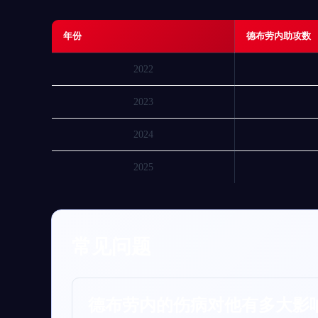
年份
德布劳内助攻数
2022
2023
2024
2025
常见问题
德布劳内的伤病对他有多大影