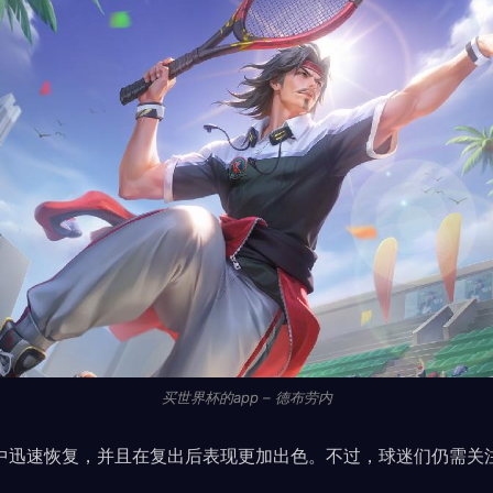
买世界杯的app – 德布劳内
中迅速恢复，并且在复出后表现更加出色。不过，球迷们仍需关