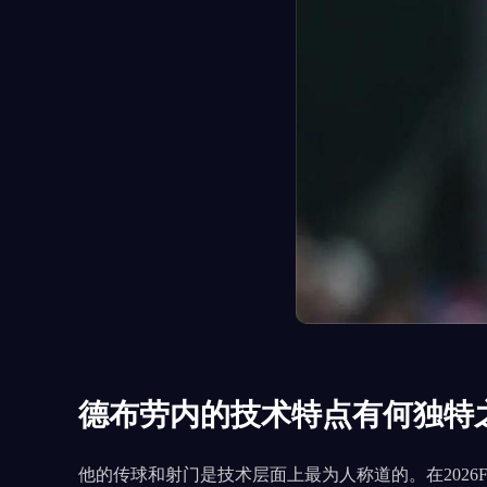
德布劳内的技术特点有何独特
他的传球和射门是技术层面上最为人称道的。在2026