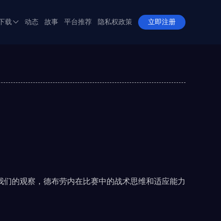
下载
动态
故事
平台推荐
隐私权政策
立即注册
APP下载
全站APP下载
我们的观察，德布劳内在比赛中的战术思维和适应能力