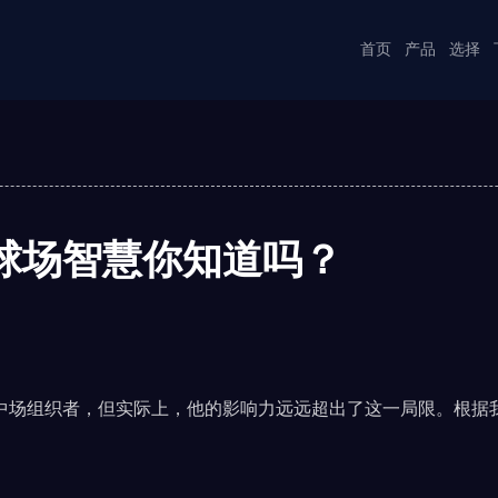
首页
产品
选择
球场智慧你知道吗？
中场组织者，但实际上，他的影响力远远超出了这一局限。根据