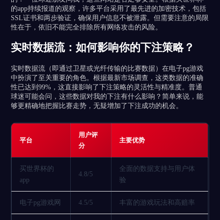
的app持续报道的观察，许多平台采用了最先进的加密技术，包括
SSL证书和两步验证，确保用户信息不被泄露。但需要注意的局限
性在于，依旧不能完全排除所有网络攻击的风险。
实时数据流：如何影响你的下注策略？
实时数据流（即通过卫星或光纤传输的比赛数据）在电子pg游戏
中扮演了至关重要的角色。根据最新市场调查，这类数据的准确
性已达到99%，这直接影响了下注策略的灵活性与精准度。普通
球迷可能会问，这些数据对我的下注有什么影响？简单来说，能
够更精确地把握比赛走势，无疑增加了下注成功的机会。
用户评
平台
主要优势
分
买世界杯的
全面的数据支持与用户体
4.8/5
app
验
电子pg游戏网
4.5/5
丰富的游戏玩法和高赔率