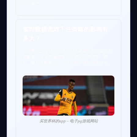
名列前茅。
实时数据流对下注策略的影响有
多大？
实时数据流能让用户更及时准确地获取比赛进程
和数据，使下注策略更灵活并提高成功率。然
而，数据准确性虽高，但仍有不可控因素存在。
买世界杯的app – 电子pg游戏网站