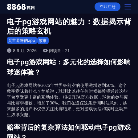
立即注册
电子pg游戏网站的魅力：数据揭示背
首页
后的策略玄机
产品
买世界杯的app
故事
8 6 月, 2026
阅读量：21
选择
电子pg游戏网站：多元化的选择如何影响
下载
球迷体验？
APP下载
动态
电子pg游戏网站在2026年世界杯前夕的使用激增达到50%。这个
全站APP下载
数字意味着什么？简单说，球迷比以往任何时候都希望通过这些
故事
平台享受更丰富的互动体验。根据FIFA官方数据，球迷的参与度
与比赛季相较，增加了30%。我们在追踪这条新闻时注意到，越
来越多的用户不仅仅关注比赛结果，更对游戏玩法和实时互动产
平台推荐
生浓厚兴趣。
隐私权政策
赔率背后的复杂算法如何驱动电子pg游戏
网站？