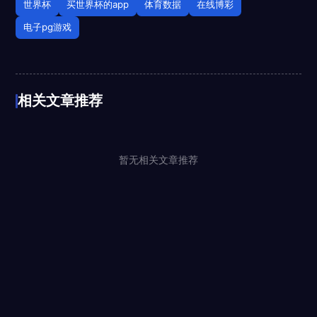
世界杯
买世界杯的app
体育数据
在线博彩
电子pg游戏
相关文章推荐
暂无相关文章推荐