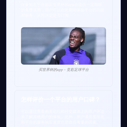
许多知名平台如买世界杯的app会提供一定期限
的免费试用，用户可以在此期间体验平台的功能
和服务，从而决定是否订阅。
买世界杯的app – 竞彩足球平台
怎样评价一个平台的用户口碑？
可以通过查看相关论坛和社交媒体上的用户评论
来了解其他用户的体验。此外，用户满意度排名
和平台的服务响应速度也是值得考量的因素。