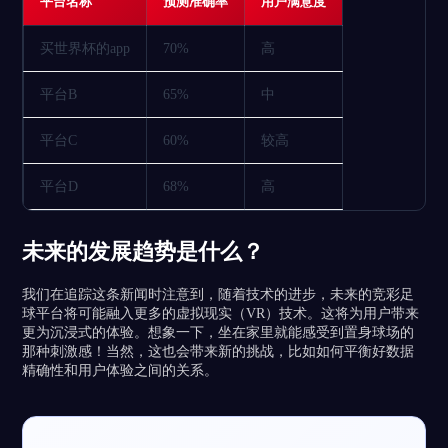
平台名称
预测准确率
用户满意度
买世界杯的app
70%
高
平台B
65%
中
平台C
60%
较高
平台D
68%
高
未来的发展趋势是什么？
我们在追踪这条新闻时注意到，随着技术的进步，未来的竞彩足
球平台将可能融入更多的虚拟现实（VR）技术。这将为用户带来
更为沉浸式的体验。想象一下，坐在家里就能感受到置身球场的
那种刺激感！当然，这也会带来新的挑战，比如如何平衡好数据
精确性和用户体验之间的关系。