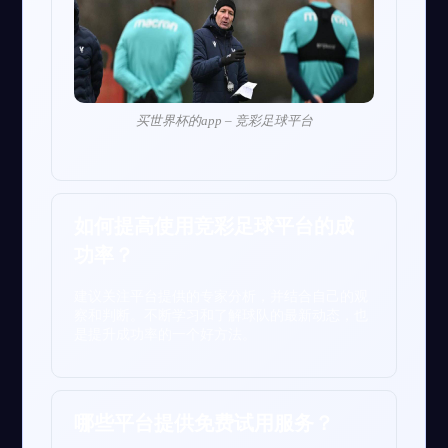
买世界杯的app – 竞彩足球平台
如何提高使用竞彩足球平台的成
功率？
建议关注平台提供的专家分析，并结合自己的观
察和判断。不断学习和了解球队的最新动态，也
是提升成功率的一个好方法。
哪些平台提供免费试用服务？