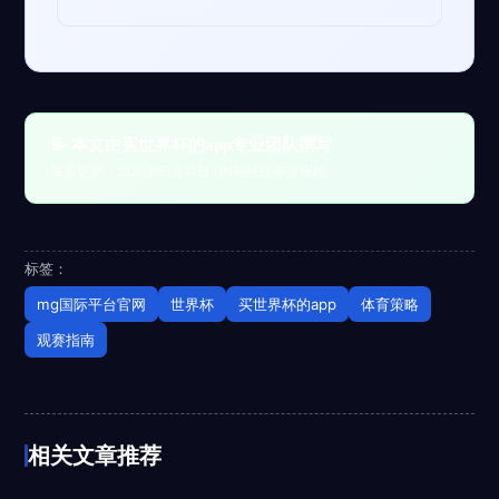
📝 本文由买世界杯的app专业团队撰写
最后更新：2026年05月31日 | 内容经过专业审核
标签：
mg国际平台官网
世界杯
买世界杯的app
体育策略
观赛指南
相关文章推荐