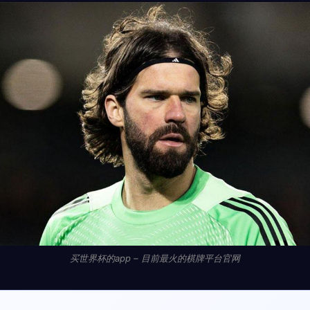
买世界杯的app – 目前最火的棋牌平台官网