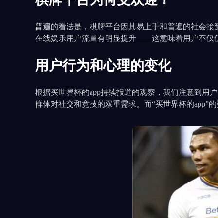
普遍的看法是，棋牌平台因其易上手和普遍的社会接受度
在线娱乐用户流量有明显提升——这意味着用户不仅
用户行为和心理的变化
根据买世界杯的app持续报道的观察，我们注意到
群体对社交和竞技的双重需求。而“买世界杯的app