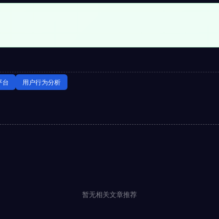
平台
用户行为分析
暂无相关文章推荐