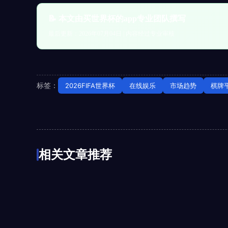
📝 本文由买世界杯的app专业团队撰写
最后更新：2026年07月04日 | 内容经过专业审核
标签：
2026FIFA世界杯
在线娱乐
市场趋势
棋牌
相关文章推荐