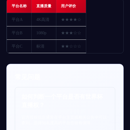
平台名称
直播质量
用户评价
平台A
4K高清
★★★★☆
平台B
1080p
★★★☆☆
平台C
标清
★★☆☆☆
常见问题
如何判断一个平台是否有世界杯
直播权？
官方授权信息通常在平台主页或相关公告中可以
查到。选择知名度高的平台也较有保障。