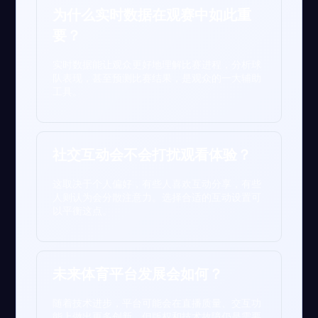
为什么实时数据在观赛中如此重
要？
实时数据能让观众更好地理解比赛进程，分析球
队表现，甚至预测比赛结果，是观众的一大辅助
工具。
社交互动会不会打扰观看体验？
这取决于个人偏好，有些人喜欢互动分享，有些
人则认为会分散注意力。选择合适的互动设置可
以平衡这点。
未来体育平台发展会如何？
随着技术进步，平台可能会在直播质量、交互功
能上做出更多创新，但版权和技术故障仍是需要