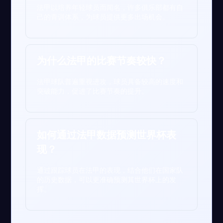
法甲以培养年轻球员而闻名，许多俱乐部都有自
己的青训体系，为球员提供更多出场机会。
为什么法甲的比赛节奏较快？
法甲球队普遍重视进攻，球员具备较高的速度和
突破能力，促进了比赛节奏的提升。
如何通过法甲数据预测世界杯表
现？
通过跟踪球员在法甲的表现，结合他们在国家队
的历史数据，可以更准确预测其世界杯上的发
挥。