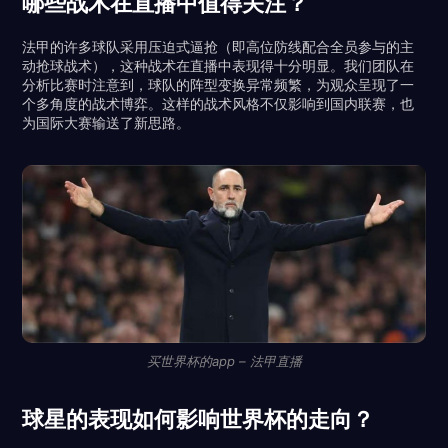
哪些战术在直播中值得关注？
法甲的许多球队采用压迫式逼抢（即高位防线配合全员参与的主
动抢球战术），这种战术在直播中表现得十分明显。我们团队在
分析比赛时注意到，球队的阵型变换异常频繁，为观众呈现了一
个多角度的战术博弈。这样的战术风格不仅影响到国内联赛，也
为国际大赛输送了新思路。
买世界杯的app – 法甲直播
球星的表现如何影响世界杯的走向？