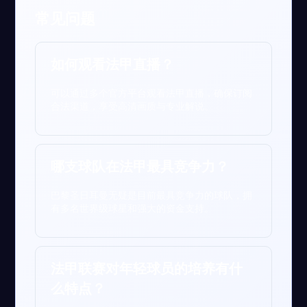
常见问题
如何观看法甲直播？
可以通过多个官方平台观看法甲直播，确保订阅
合法渠道，享受高清画质与专业解说。
哪支球队在法甲最具竞争力？
巴黎圣日耳曼无疑是目前最具竞争力的球队，拥
有多名世界级球星和强大的资金支持。
法甲联赛对年轻球员的培养有什
么特点？