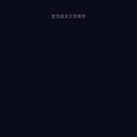
暂无相关文章推荐
这里是买世界杯的APP( SPORTS)官方网站 ,买世界杯的APPAPP全
方面涵盖体育、百家乐、电竞、真人、棋牌等热门游戏场馆,千万