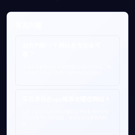
常见问题
如何判断一个网站是否安全可
靠？
关键是查看网站是否通过国际权威组织认证，用
户反馈是否良好，以及资金和信息的安全性。
买世界杯的app推荐有哪些网站？
买世界杯的app推荐的主要是那些具备高安全性
和良好用户反馈的网站，如表中排名靠前的网
站。