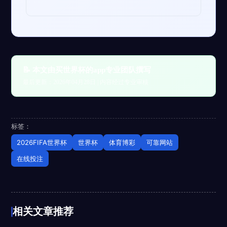
📝 本文由买世界杯的app专业团队撰写
最后更新：2026年04月28日 | 内容经过专业审核
标签：
2026FIFA世界杯
世界杯
体育博彩
可靠网站
在线投注
相关文章推荐