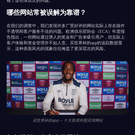
视了这些深层次的问题。
哪些网站常被误解为靠谱？
在我们的调查中，我们发现许多广受好评的网站实际上存在操作
不透明和客户服务不佳的问题。欧洲俱乐部协会（ECA）年度报
告指出，一些网站通过诱人的奖金和广告来吸引用户，但实际上
客户体验和资金管理并不如人意。买世界杯的app的追踪数据显
示，这种表面风光的现象往往掩盖了更深层次的风险。
买世界杯的app – 十大靠谱外围买球网站