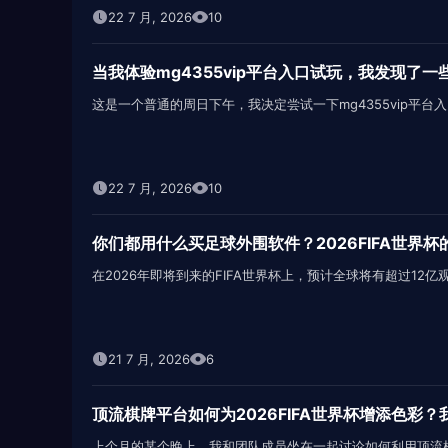
22 7 月, 2026
10
当我体验mg4355vip平台入口试玩，我发现了
这是一个普通的周日下午，我决定尝试一下mg4355vip平台
22 7 月, 2026
10
你们都用什么买足球外围软件？2026FIFA世界
在2026年即将到来的FIFA世界杯上，预计全球将有超过12
21 7 月, 2026
6
顶流棋牌平台如何为2026FIFA世界杯增添色彩
上个月的某个晚上，我和团队成员坐在一起讨论如何利用顶流棋牌平