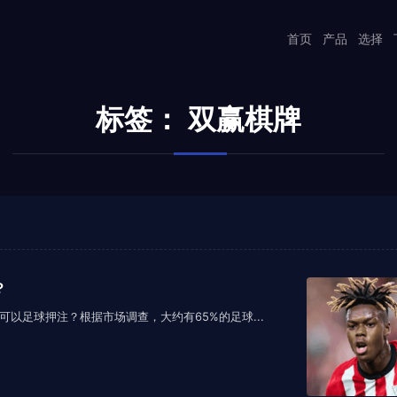
首页
产品
选择
标签：
双赢棋牌
？
p可以足球押注？根据市场调查，大约有65%的足球...