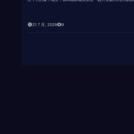
21 7 月, 2026
9