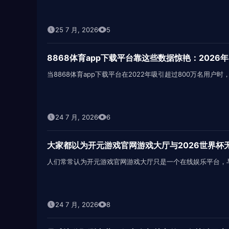
25 7 月, 2026
5
8868体育app下载平台靠这些数据惊艳：2026年
当8868体育app下载平台在2022年吸引超过800万名用户
24 7 月, 2026
6
大家都以为开元游戏官网游戏大厅与2026世界杯
人们常常认为开元游戏官网游戏大厅只是一个在线娱乐平台，与20
24 7 月, 2026
8