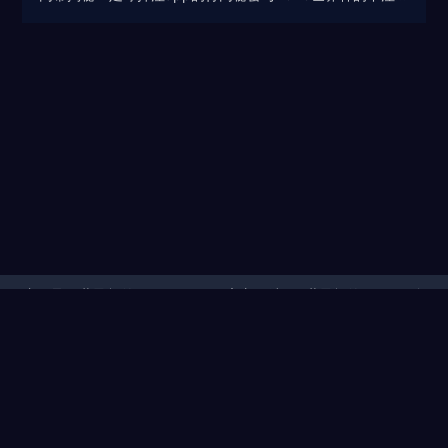
这里是买世界杯的APP( SPORTS)官方网站 ,买世界杯的APPAPP全
方面涵盖体育、百家乐、电竞、真人、棋牌等热门游戏场馆,千万
会员提供最优质的服务，是最受用户信赖的投注机构。平台玩法
多, 存款提款快。欢迎登录官方APP体验极致娱乐盛宴。
网站地图
谷歌地图