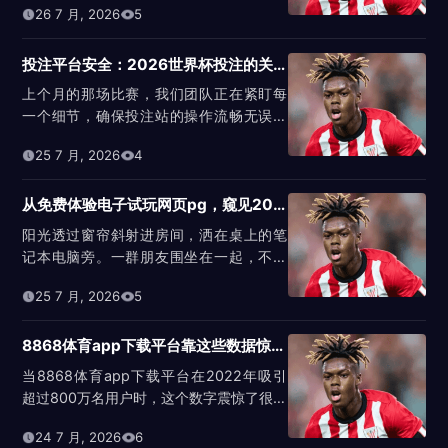
26 7 月, 2026
5
的...
投注平台安全：2026世界杯投注的关键指南
上个月的那场比赛，我们团队正在紧盯每
一个细节，确保投注站的操作流畅无误。
投注平台安全成为我们讨论的重点——这
25 7 月, 2026
4
不...
从免费体验电子试玩网页pg，窥见2026FIFA世界杯的新未来
阳光透过窗帘斜射进房间，洒在桌上的笔
记本电脑旁。一群朋友围坐在一起，不是
为了足球赛的现场直播，而是因为一个名
25 7 月, 2026
5
为...
8868体育app下载平台靠这些数据惊艳：2026年FIFA世界杯玩家必备指南
当8868体育app下载平台在2022年吸引
超过800万名用户时，这个数字震惊了很多
人。为什么一个相对年轻的平...
24 7 月, 2026
6