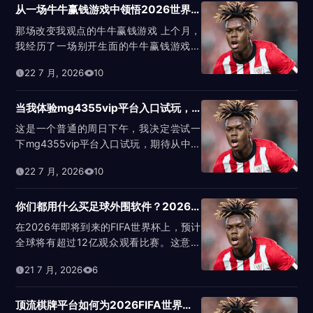
从一场牛牛赢钱游戏中领悟2026世界杯的投资新视角
那场改变我观点的牛牛赢钱游戏 上个月，
我经历了一场别开生面的牛牛赢钱游戏。
当时，我没想到这会影响我对2026世...
22 7 月, 2026
10
当我体验mg4355vip平台入口试玩，我发现了一些意想不到的细节
这是一个普通的周日下午，我决定尝试一
下mg4355vip平台入口试玩，期待从中发
现一些不一样的东西。我当时没想...
22 7 月, 2026
10
你们都用什么买足球外围软件？2026FIFA世界杯的选择困境与趋势分析
在2026年即将到来的FIFA世界杯上，预计
全球将有超过12亿观众观看比赛。这意味
着什么？简单说，关注这项赛事...
21 7 月, 2026
6
顶流棋牌平台如何为2026FIFA世界杯增添色彩？我有一些见解