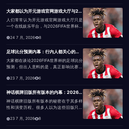
大家都以为开元游戏官网游戏大厅与2026世界杯无关——但事实不简单
人们常常认为开元游戏官网游戏大厅只是
一个在线娱乐平台，与2026FIFA世界杯毫
无关联。然而，深入探究之后，事...
24 7 月, 2026
8
足球比分预测内幕：行内人都关心的三个关键因素
大家都在谈论2026FIFA世界杯的足球比分
预测，但出人意料的是，真正影响比赛结
果的因素往往被忽视。这篇文章将...
23 7 月, 2026
6
神话棋牌旧版所有版本的内幕：2026世界杯看点揭示
神话棋牌旧版所有版本的秘密在于其多样
性和演变历程。很多人以为这些旧版只是
历史的遗留，但实际上，它们在世界各地
23 7 月, 2026
8
的...