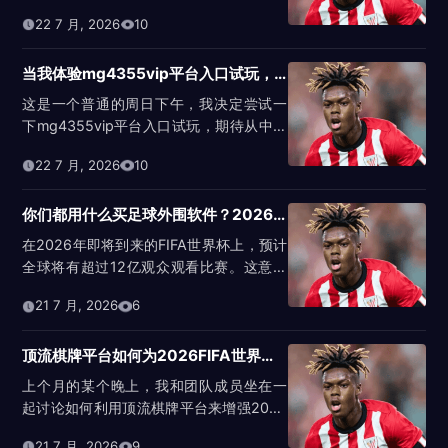
当时，我没想到这会影响我对2026世...
22 7 月, 2026
10
当我体验mg4355vip平台入口试玩，我发现了一些意想不到的细节
这是一个普通的周日下午，我决定尝试一
下mg4355vip平台入口试玩，期待从中发
现一些不一样的东西。我当时没想...
22 7 月, 2026
10
你们都用什么买足球外围软件？2026FIFA世界杯的选择困境与趋势分析
在2026年即将到来的FIFA世界杯上，预计
全球将有超过12亿观众观看比赛。这意味
着什么？简单说，关注这项赛事...
21 7 月, 2026
6
顶流棋牌平台如何为2026FIFA世界杯增添色彩？我有一些见解
上个月的某个晚上，我和团队成员坐在一
起讨论如何利用顶流棋牌平台来增强2026
FIFA世界杯的观赛体验。说实话，...
21 7 月, 2026
9