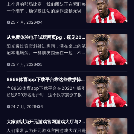
上个月的那场比赛，我们团队正在紧盯每
一个细节，确保投注站的操作流畅无误。
投注平台安全成为我们讨论的重点——这
25 7 月, 2026
4
不...
从免费体验电子试玩网页pg，窥见2026FIFA世界杯的新未来
阳光透过窗帘斜射进房间，洒在桌上的笔
记本电脑旁。一群朋友围坐在一起，不是
为了足球赛的现场直播，而是因为一个名
25 7 月, 2026
5
为...
8868体育app下载平台靠这些数据惊艳：2026年FIFA世界杯玩家必备指南
当8868体育app下载平台在2022年吸引
超过800万名用户时，这个数字震惊了很多
人。为什么一个相对年轻的平...
24 7 月, 2026
6
大家都以为开元游戏官网游戏大厅与2026世界杯无关——但事实不简单
人们常常认为开元游戏官网游戏大厅只是