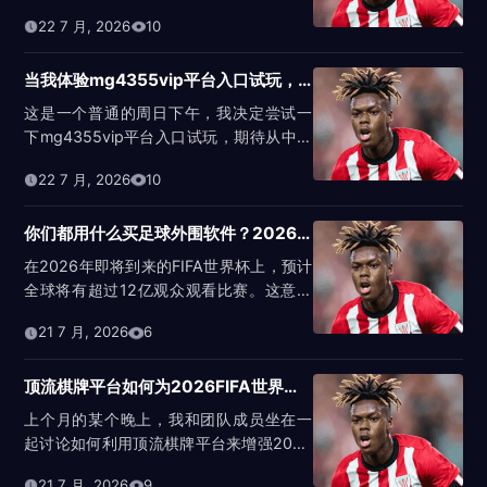
当时，我没想到这会影响我对2026世...
22 7 月, 2026
10
当我体验mg4355vip平台入口试玩，我发现了一些意想不到的细节
这是一个普通的周日下午，我决定尝试一
下mg4355vip平台入口试玩，期待从中发
现一些不一样的东西。我当时没想...
22 7 月, 2026
10
你们都用什么买足球外围软件？2026FIFA世界杯的选择困境与趋势分析
在2026年即将到来的FIFA世界杯上，预计
全球将有超过12亿观众观看比赛。这意味
着什么？简单说，关注这项赛事...
21 7 月, 2026
6
顶流棋牌平台如何为2026FIFA世界杯增添色彩？我有一些见解
上个月的某个晚上，我和团队成员坐在一
起讨论如何利用顶流棋牌平台来增强2026
FIFA世界杯的观赛体验。说实话，...
21 7 月, 2026
9