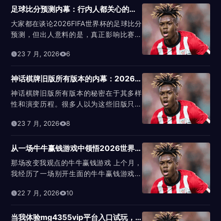
足球比分预测内幕：行内人都关心的三个关键因素
大家都在谈论2026FIFA世界杯的足球比分
预测，但出人意料的是，真正影响比赛结
果的因素往往被忽视。这篇文章将...
23 7 月, 2026
6
神话棋牌旧版所有版本的内幕：2026世界杯看点揭示
神话棋牌旧版所有版本的秘密在于其多样
性和演变历程。很多人以为这些旧版只是
历史的遗留，但实际上，它们在世界各地
23 7 月, 2026
8
的...
从一场牛牛赢钱游戏中领悟2026世界杯的投资新视角
那场改变我观点的牛牛赢钱游戏 上个月，
我经历了一场别开生面的牛牛赢钱游戏。
当时，我没想到这会影响我对2026世...
22 7 月, 2026
10
当我体验mg4355vip平台入口试玩，我发现了一些意想不到的细节