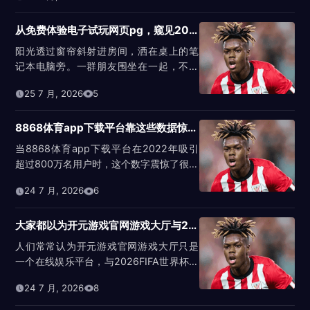
从免费体验电子试玩网页pg，窥见2026FIFA世界杯的新未来
阳光透过窗帘斜射进房间，洒在桌上的笔
记本电脑旁。一群朋友围坐在一起，不是
为了足球赛的现场直播，而是因为一个名
25 7 月, 2026
5
为...
8868体育app下载平台靠这些数据惊艳：2026年FIFA世界杯玩家必备指南
当8868体育app下载平台在2022年吸引
超过800万名用户时，这个数字震惊了很多
人。为什么一个相对年轻的平...
24 7 月, 2026
6
大家都以为开元游戏官网游戏大厅与2026世界杯无关——但事实不简单
人们常常认为开元游戏官网游戏大厅只是
一个在线娱乐平台，与2026FIFA世界杯毫
无关联。然而，深入探究之后，事...
24 7 月, 2026
8