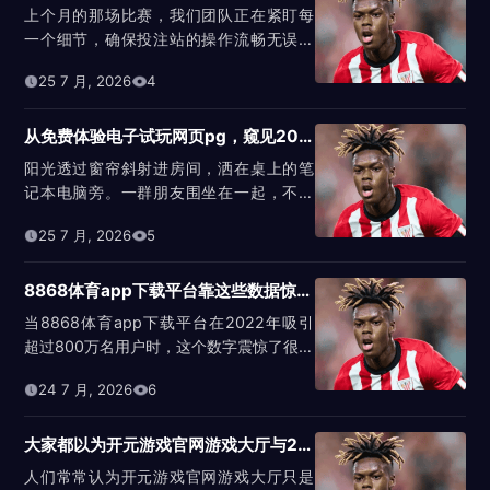
上个月的那场比赛，我们团队正在紧盯每
一个细节，确保投注站的操作流畅无误。
投注平台安全成为我们讨论的重点——这
25 7 月, 2026
4
不...
从免费体验电子试玩网页pg，窥见2026FIFA世界杯的新未来
阳光透过窗帘斜射进房间，洒在桌上的笔
记本电脑旁。一群朋友围坐在一起，不是
为了足球赛的现场直播，而是因为一个名
25 7 月, 2026
5
为...
8868体育app下载平台靠这些数据惊艳：2026年FIFA世界杯玩家必备指南
当8868体育app下载平台在2022年吸引
超过800万名用户时，这个数字震惊了很多
人。为什么一个相对年轻的平...
24 7 月, 2026
6
大家都以为开元游戏官网游戏大厅与2026世界杯无关——但事实不简单
人们常常认为开元游戏官网游戏大厅只是