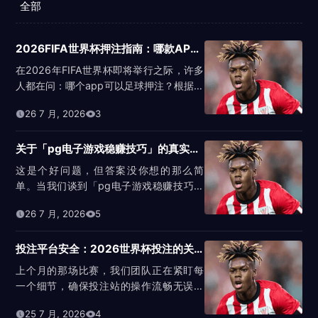
全部
2026FIFA世界杯押注指南：哪款APP最值得信赖？
在2026年FIFA世界杯即将举行之际，许多
人都在问：哪个app可以足球押注？根据市
场调查，大约有65%的足球...
26 7 月, 2026
3
关于「pg电子游戏稳赚技巧」的真实见解：你需要知道的真相
这是个好问题，但答案没你想的那么简
单。当我们谈到「pg电子游戏稳赚技巧」
时，很多人都希望获取一种可以稳定盈利
26 7 月, 2026
5
的...
投注平台安全：2026世界杯投注的关键指南
上个月的那场比赛，我们团队正在紧盯每
一个细节，确保投注站的操作流畅无误。
投注平台安全成为我们讨论的重点——这
25 7 月, 2026
4
不...