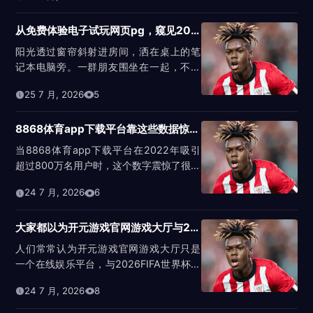
从免费体验电子试玩网页pg，窥见2026FIFA世界杯的新未来
阳光透过窗帘斜射进房间，洒在桌上的笔
记本电脑旁。一群朋友围坐在一起，不是
为了足球赛的现场直播，而是因为一个名
25 7 月, 2026
5
为...
8868体育app下载平台靠这些数据惊艳：2026年FIFA世界杯玩家必备指南
当8868体育app下载平台在2022年吸引
超过800万名用户时，这个数字震惊了很多
人。为什么一个相对年轻的平...
24 7 月, 2026
6
大家都以为开元游戏官网游戏大厅与2026世界杯无关——但事实不简单
人们常常认为开元游戏官网游戏大厅只是
一个在线娱乐平台，与2026FIFA世界杯毫
无关联。然而，深入探究之后，事...
24 7 月, 2026
8