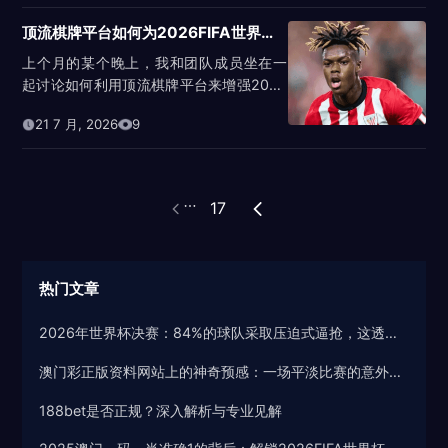
顶流棋牌平台如何为2026FIFA世界杯增添色彩？我有一些见解
上个月的某个晚上，我和团队成员坐在一
起讨论如何利用顶流棋牌平台来增强2026
FIFA世界杯的观赛体验。说实话，...
21 7 月, 2026
9
17
热门文章
2026年世界杯决赛：84%的球队采取压迫式逼抢，这透露了什么？
澳门彩正版资料网站上的神奇预感：一场平淡比赛的意外高潮
188bet是否正规？深入解析与专业见解