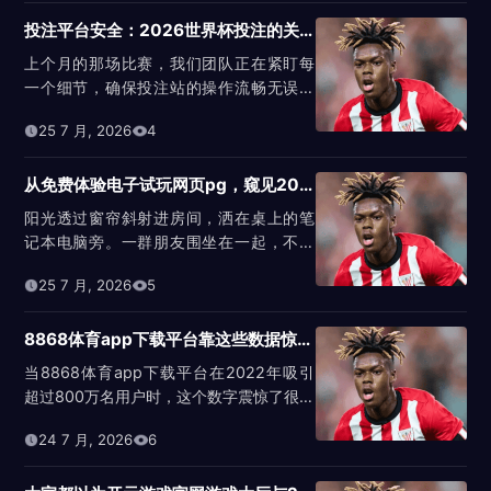
投注平台安全：2026世界杯投注的关键指南
上个月的那场比赛，我们团队正在紧盯每
一个细节，确保投注站的操作流畅无误。
投注平台安全成为我们讨论的重点——这
25 7 月, 2026
4
不...
从免费体验电子试玩网页pg，窥见2026FIFA世界杯的新未来
阳光透过窗帘斜射进房间，洒在桌上的笔
记本电脑旁。一群朋友围坐在一起，不是
为了足球赛的现场直播，而是因为一个名
25 7 月, 2026
5
为...
8868体育app下载平台靠这些数据惊艳：2026年FIFA世界杯玩家必备指南
当8868体育app下载平台在2022年吸引
超过800万名用户时，这个数字震惊了很多
人。为什么一个相对年轻的平...
24 7 月, 2026
6