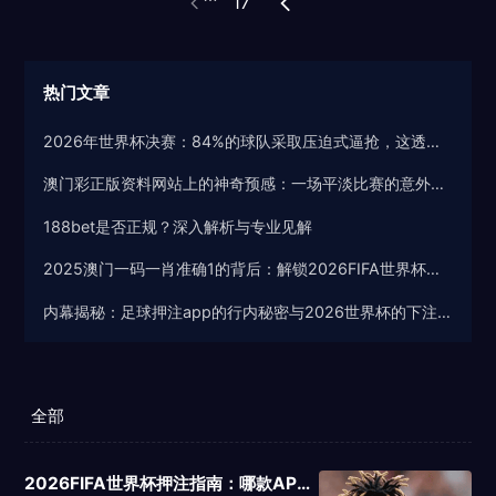
17
热门文章
2026年世界杯决赛：84%的球队采取压迫式逼抢，这透露了什么？
澳门彩正版资料网站上的神奇预感：一场平淡比赛的意外高潮
188bet是否正规？深入解析与专业见解
2025澳门一码一肖准确1的背后：解锁2026FIFA世界杯的神秘面纱
内幕揭秘：足球押注app的行内秘密与2026世界杯的下注潮流
全部
2026FIFA世界杯押注指南：哪款APP最值得信赖？