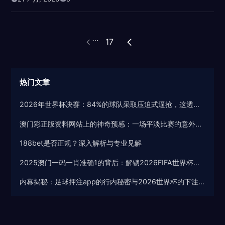
17
热门文章
2026年世界杯决赛：84%的球队采取压迫式逼抢，这透露了什么？
澳门彩正版资料网站上的神奇预感：一场平淡比赛的意外高潮
188bet是否正规？深入解析与专业见解
2025澳门一码一肖准确1的背后：解锁2026FIFA世界杯的神秘面纱
内幕揭秘：足球押注app的行内秘密与2026世界杯的下注潮流