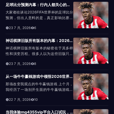
足球比分预测内幕：行内人都关心的三个关键因素
大家都在谈论2026FIFA世界杯的足球比分
预测，但出人意料的是，真正影响比赛结
果的因素往往被忽视。这篇文章将...
23 7 月, 2026
6
神话棋牌旧版所有版本的内幕：2026世界杯看点揭示
神话棋牌旧版所有版本的秘密在于其多样
性和演变历程。很多人以为这些旧版只是
历史的遗留，但实际上，它们在世界各地
23 7 月, 2026
8
的...
从一场牛牛赢钱游戏中领悟2026世界杯的投资新视角
那场改变我观点的牛牛赢钱游戏 上个月，
我经历了一场别开生面的牛牛赢钱游戏。
当时，我没想到这会影响我对2026世...
22 7 月, 2026
10
当我体验mg4355vip平台入口试玩，我发现了一些意想不到的细节