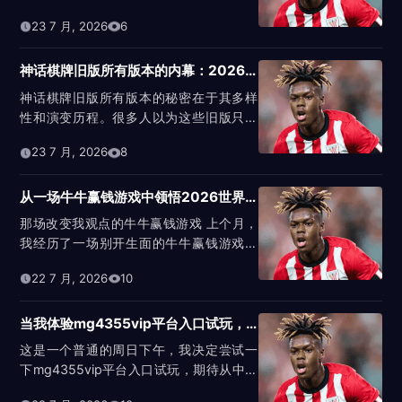
果的因素往往被忽视。这篇文章将...
23 7 月, 2026
6
神话棋牌旧版所有版本的内幕：2026世界杯看点揭示
神话棋牌旧版所有版本的秘密在于其多样
性和演变历程。很多人以为这些旧版只是
历史的遗留，但实际上，它们在世界各地
23 7 月, 2026
8
的...
从一场牛牛赢钱游戏中领悟2026世界杯的投资新视角
那场改变我观点的牛牛赢钱游戏 上个月，
我经历了一场别开生面的牛牛赢钱游戏。
当时，我没想到这会影响我对2026世...
22 7 月, 2026
10
当我体验mg4355vip平台入口试玩，我发现了一些意想不到的细节
这是一个普通的周日下午，我决定尝试一
下mg4355vip平台入口试玩，期待从中发
现一些不一样的东西。我当时没想...