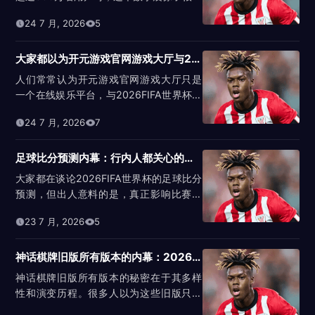
人。为什么一个相对年轻的平...
24 7 月, 2026
5
大家都以为开元游戏官网游戏大厅与2026世界杯无关——但事实不简单
人们常常认为开元游戏官网游戏大厅只是
一个在线娱乐平台，与2026FIFA世界杯毫
无关联。然而，深入探究之后，事...
24 7 月, 2026
7
足球比分预测内幕：行内人都关心的三个关键因素
大家都在谈论2026FIFA世界杯的足球比分
预测，但出人意料的是，真正影响比赛结
果的因素往往被忽视。这篇文章将...
23 7 月, 2026
5
神话棋牌旧版所有版本的内幕：2026世界杯看点揭示
神话棋牌旧版所有版本的秘密在于其多样
性和演变历程。很多人以为这些旧版只是
历史的遗留，但实际上，它们在世界各地