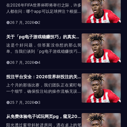
在2026年FIFA世界杯即将举行之际，许多
人都在问：哪个app可以足球押注？根据市
场调查，大约有65%的足球...
26 7 月, 2026
2
关于「pg电子游戏稳赚技巧」的真实见解：你需要知道的真相
这是个好问题，但答案没你想的那么简
单。当我们谈到「pg电子游戏稳赚技巧」
时，很多人都希望获取一种可以稳定盈利
26 7 月, 2026
4
的...
投注平台安全：2026世界杯投注的关键指南
上个月的那场比赛，我们团队正在紧盯每
一个细节，确保投注站的操作流畅无误。
投注平台安全成为我们讨论的重点——这
25 7 月, 2026
3
不...
从免费体验电子试玩网页pg，窥见2026FIFA世界杯的新未来
阳光透过窗帘斜射进房间，洒在桌上的笔