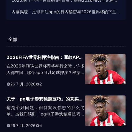
2025澳门一码一肖准确1的背后：解锁2026FIFA世界杯的神秘面纱
内幕揭秘：足球押注app的行内秘密与2026世界杯的下注潮流
全部
2026FIFA世界杯押注指南：哪款APP最值得信赖？
在2026年FIFA世界杯即将举行之际，许多
人都在问：哪个app可以足球押注？根据市
场调查，大约有65%的足球...
26 7 月, 2026
2
关于「pg电子游戏稳赚技巧」的真实见解：你需要知道的真相
这是个好问题，但答案没你想的那么简
单。当我们谈到「pg电子游戏稳赚技巧」
时，很多人都希望获取一种可以稳定盈利
26 7 月, 2026
4
的...