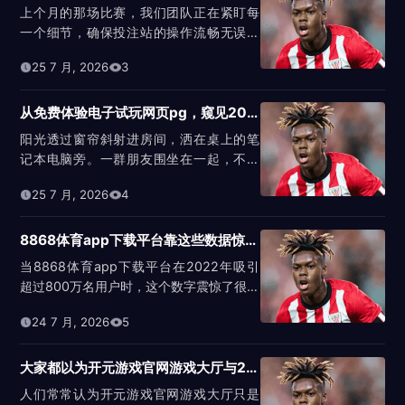
上个月的那场比赛，我们团队正在紧盯每
一个细节，确保投注站的操作流畅无误。
投注平台安全成为我们讨论的重点——这
25 7 月, 2026
3
不...
从免费体验电子试玩网页pg，窥见2026FIFA世界杯的新未来
阳光透过窗帘斜射进房间，洒在桌上的笔
记本电脑旁。一群朋友围坐在一起，不是
为了足球赛的现场直播，而是因为一个名
25 7 月, 2026
4
为...
8868体育app下载平台靠这些数据惊艳：2026年FIFA世界杯玩家必备指南
当8868体育app下载平台在2022年吸引
超过800万名用户时，这个数字震惊了很多
人。为什么一个相对年轻的平...
24 7 月, 2026
5
大家都以为开元游戏官网游戏大厅与2026世界杯无关——但事实不简单
人们常常认为开元游戏官网游戏大厅只是