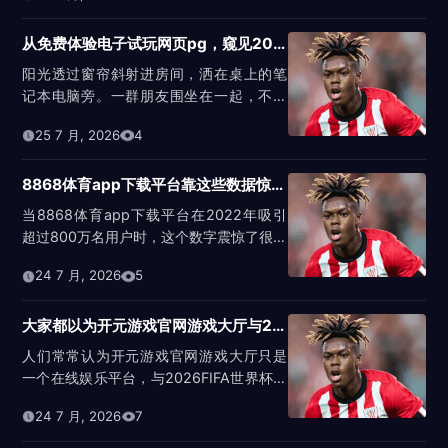
从免费体验电子试玩网页pg，窥见2026FIFA世界杯的新未来
阳光透过窗帘斜射进房间，洒在桌上的笔
记本电脑旁。一群朋友围坐在一起，不是
为了足球赛的现场直播，而是因为一个名
25 7 月, 2026
4
为...
8868体育app下载平台靠这些数据惊艳：2026年FIFA世界杯玩家必备指南
当8868体育app下载平台在2022年吸引
超过800万名用户时，这个数字震惊了很多
人。为什么一个相对年轻的平...
24 7 月, 2026
5
大家都以为开元游戏官网游戏大厅与2026世界杯无关——但事实不简单
人们常常认为开元游戏官网游戏大厅只是
一个在线娱乐平台，与2026FIFA世界杯毫
无关联。然而，深入探究之后，事...
24 7 月, 2026
7