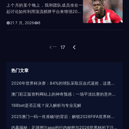
上个月的某个晚上，我和团队成员坐在一
起讨论如何利用顶流棋牌平台来增强2026
FIFA世界杯的观赛体验。说实话，...
21 7 月, 2026
8
17
热门文章
2026年世界杯决赛：84%的球队采取压迫式逼抢，这透露了什么？
澳门彩正版资料网站上的神奇预感：一场平淡比赛的意外高潮
188bet是否正规？深入解析与专业见解
2025澳门一码一肖准确1的背后：解锁2026FIFA世界杯的神秘面纱
内幕揭秘：足球押注app的行内秘密与2026世界杯的下注潮流