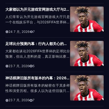
大家都以为开元游戏官网游戏大厅与2026世界杯无关——但事实不简单
人们常常认为开元游戏官网游戏大厅只是
一个在线娱乐平台，与2026FIFA世界杯毫
无关联。然而，深入探究之后，事...
24 7 月, 2026
7
足球比分预测内幕：行内人都关心的三个关键因素
大家都在谈论2026FIFA世界杯的足球比分
预测，但出人意料的是，真正影响比赛结
果的因素往往被忽视。这篇文章将...
23 7 月, 2026
5
神话棋牌旧版所有版本的内幕：2026世界杯看点揭示
神话棋牌旧版所有版本的秘密在于其多样
性和演变历程。很多人以为这些旧版只是
历史的遗留，但实际上，它们在世界各地
23 7 月, 2026
7
的...