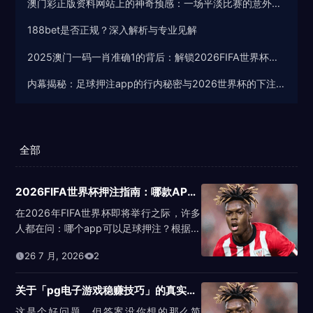
澳门彩正版资料网站上的神奇预感：一场平淡比赛的意外高潮
188bet是否正规？深入解析与专业见解
2025澳门一码一肖准确1的背后：解锁2026FIFA世界杯的神秘面纱
内幕揭秘：足球押注app的行内秘密与2026世界杯的下注潮流
全部
2026FIFA世界杯押注指南：哪款APP最值得信赖？
在2026年FIFA世界杯即将举行之际，许多
人都在问：哪个app可以足球押注？根据市
场调查，大约有65%的足球...
26 7 月, 2026
2
关于「pg电子游戏稳赚技巧」的真实见解：你需要知道的真相
这是个好问题，但答案没你想的那么简