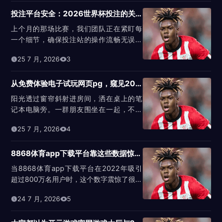
投注平台安全：2026世界杯投注的关键指南
上个月的那场比赛，我们团队正在紧盯每
一个细节，确保投注站的操作流畅无误。
投注平台安全成为我们讨论的重点——这
25 7 月, 2026
3
不...
从免费体验电子试玩网页pg，窥见2026FIFA世界杯的新未来
阳光透过窗帘斜射进房间，洒在桌上的笔
记本电脑旁。一群朋友围坐在一起，不是
为了足球赛的现场直播，而是因为一个名
25 7 月, 2026
4
为...
8868体育app下载平台靠这些数据惊艳：2026年FIFA世界杯玩家必备指南
当8868体育app下载平台在2022年吸引
超过800万名用户时，这个数字震惊了很多
人。为什么一个相对年轻的平...
24 7 月, 2026
5