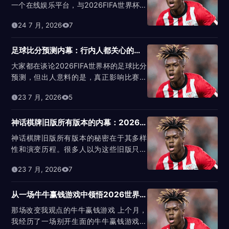
一个在线娱乐平台，与2026FIFA世界杯毫
无关联。然而，深入探究之后，事...
24 7 月, 2026
7
足球比分预测内幕：行内人都关心的三个关键因素
大家都在谈论2026FIFA世界杯的足球比分
预测，但出人意料的是，真正影响比赛结
果的因素往往被忽视。这篇文章将...
23 7 月, 2026
5
神话棋牌旧版所有版本的内幕：2026世界杯看点揭示
神话棋牌旧版所有版本的秘密在于其多样
性和演变历程。很多人以为这些旧版只是
历史的遗留，但实际上，它们在世界各地
23 7 月, 2026
7
的...
从一场牛牛赢钱游戏中领悟2026世界杯的投资新视角
那场改变我观点的牛牛赢钱游戏 上个月，
我经历了一场别开生面的牛牛赢钱游戏。